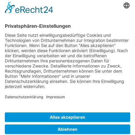
Langzeitraten für PKW und LKW
ab 1.4.2026
Bei Reservierungen für Fahrzeuge im Ausland bitte
AVIS Normalabfrage nutzen!
(Für Auslandstarife können keine Sonderkonditionen
garantiert werden, da diese bei der jeweiligen Station
ständigen Änderungen unterliegen, die durch AVIS-
Deutschland nicht zu beeinflussen sind.)
Aktionscde anfordern
* Mit einem Klick verlässt Du unser Angebot.
Impressum
|
Deine Gewerkschaft
Datenschutzerklärung
|