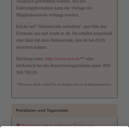
Anspruch genommen werden. Bei der
Fahrzeugübernahme kann die Vorlage des
Mitgliedsausweis verlangt werden.
Klicke auf "Aktionscode anfordern" und fülle das
Formular aus und sende es ab. Du erhältst umgehend
eine Mail mit dem Aktionscode, den du bei AVIS
einsetzen kannst.
Buchung unter
http://www.avis.de
** oder
telefonisch bei der Reservierungszentrale unter: 069
500 700 20
*Mit einem Klick verlässt Du das Angebot des ver.di Mitgliederservice.
Preislisten und Tagesraten
Preislisten und Konditionen Tages- und