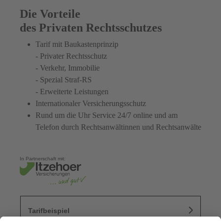
Die Vorteile
des Privaten Rechtsschutzes
Tarif mit Baukastenprinzip
- Privater Rechtsschutz
- Verkehr, Immobilie
- Spezial Straf-RS
- Erweiterte Leistungen
Internationaler Versicherungsschutz
Rund um die Uhr Service 24/7 online und am
Telefon durch Rechtsanwältinnen und Rechtsanwälte
In Partnerschaft mit:
Tarifbeispiel