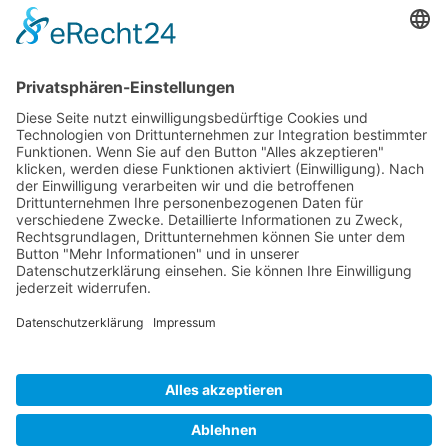
Die Infobroschüre
Privater Rechtsschutz
PDF-Download
Beratung anfordern
* Mit einem Klick verlässt Du unser Angebot.
Bildnachweis:
© AdobeStock: ty © AdobeStock: hobrath
Impressum
|
Deine Gewerkschaft
Datenschutzerklärung
|