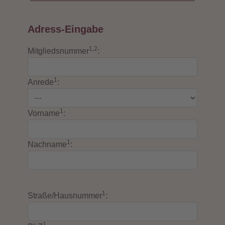
Adress-Eingabe
1,2
Mitgliedsnummer
:
1
Anrede
:
1
Vorname
:
1
Nachname
:
1
Straße/Hausnummer
:
1