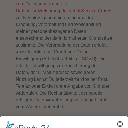
zum Datenschutz und die
Datenschutzerklärung der ver.di Service GmbH
zur Kenntnis genommen habe und der
Erhebung, Verarbeitung und Weiterleitung
meiner personenbezogenen Daten
entsprechend der darin formulierten Grundsätze
zustimme. Die Verarbeitung der Daten erfolgt
ausschließlich auf Grundlage Deiner
Einwilligung (Art. 6 Abs. 1 lit. a DSGVO). Die
erteilte Einwilligung zur Speicherung der
Daten, der E-Mail-Adresse sowie deren
Nutzung kannst Du jederzeit formlos per Post,
Telefax oder E-Mail ohne Angabe von Gründen
widerrufen. Die Rechtmäßigkeit der bereits
erfolgten Datenverarbeitungsvorgänge bleibt
vom Widerruf unberührt.
Bitte anklicken um zu beweisen, daß Du kein
Robot bist.