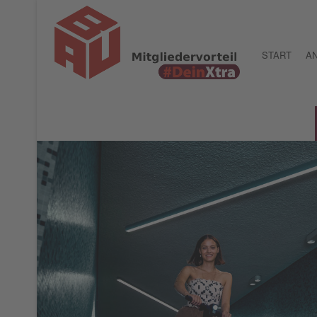
START
A