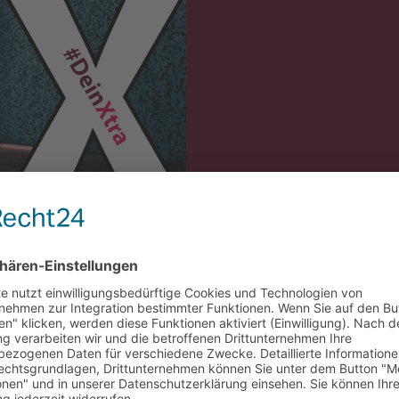
w vereinen in sich Power und Komfort in raffiniertem Design. 
Bild, wo Dein Scooter steht. Für ein problemloses Pendeln sorgt 