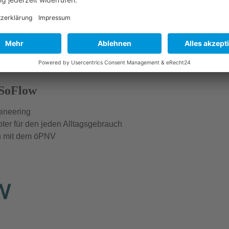
 SoFlow
ineering
oter für den jeden Alltagsgebrauch
on mit dem öPNV