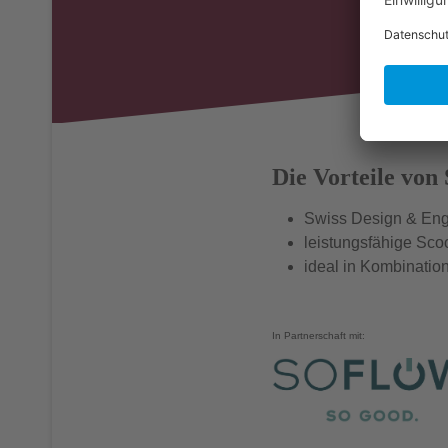
Die Vorteile von
Swiss Design & Eng
leistungsfähige Sco
ideal in Kombinati
In Partnerschaft mit: