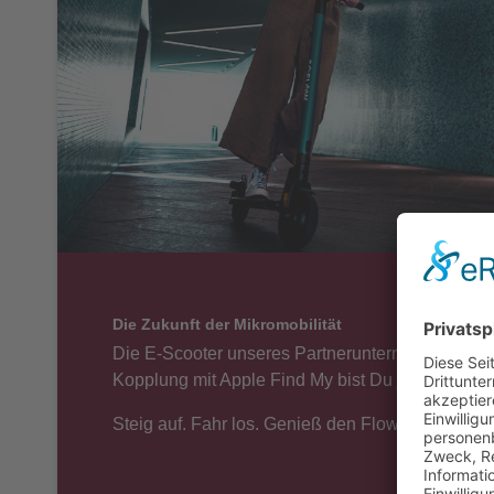
Die Zukunft der Mikromobilität
Die E-Scooter unseres Partnerunternehmens SoFlo
Kopplung mit Apple Find My bist Du jederzeit im 
Steig auf. Fahr los. Genieß den Flow.