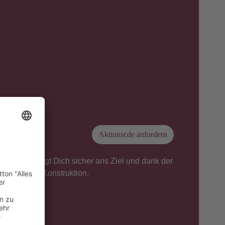
Aktionscde anfordern
SoFlow bringt Dich sicher ans Ziel und dank der
die leichte Konstruktion.