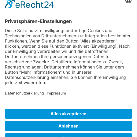
Familie Förster
Mit unserem Partnerunternehmen Wüstenrot hat
Familie Förster ihr Traumhaus finanziert. Sie
schätzten die kompetente Beratung und natürlich
den extra Vorteil.
Beratung anfordern*
* Mit einem Klick verlässt Du unser Angebot.
Bildnachweis:
© AdobeStock: rh2010 © AdobeStock:Halfpoint © AdobeStock: hobrath
Impressum
|
Deine Gewerkschaft
|
Datenschutzerklärung
|
Nutzungshinweise