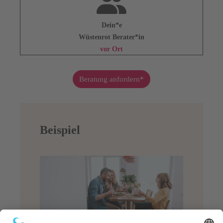
Dein*e
Wüstenrot Berater*in
vor Ort
Beratung anfordern*
Beispiel