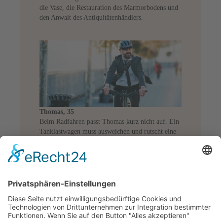
die Vase, die Restauration des Marmorbodens und
den Anwalt des Antiquitätenhändlers.
Thomas, 35
Beim Radfahren passt Thomas kurz nicht auf. Ein
Tanklastwagen muss ausweichen und rutscht eine
Böschung hinab. ERGO zahlt die ca. 1,3 Mio.
Euro für Schäden am Lkw, Kosten für
Anwält*innen der Gegenseite, Beseitigung von
Umweltschäden durch ausgelaufenes Öl,
Behandlung, Reha und lebenslange Rente des
Lkw-Fahrers.