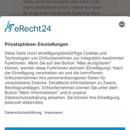
Emma durch eine Krankheit oder einen Unfall
eine Grundfähigkeit verliert, können ihre Eltern
ihr so die beste Therapie und Förderung zuteil
werden lassen. Durch die flexiblen Optionen lässt
sich die Grundfähigkeitsversicherung optimal ans
Leben von Emma anpassen. Auch wenn sie eines
Tages auf eigenen Beinen steht.
Beratung anfordern
* Mit einem Klick verlässt Du unser Angebot.
Bildnachweis:
© AdobeStock :ealstock1, © AdobeStock: Galina Zhigalova, © AdobeStock: olezzo, ©
AdobeStock: Jacob Lund © AdobeStock: Sergey Novikov © AdobeStock: hobrath