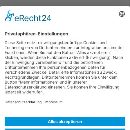
Die Infobroschüre
Privater Rechtsschutz
PDF-Download
Beratung anfordern
* Mit einem Klick verlässt Du unser Angebot.
Bildnachweis:
© AdobeStock: ty © AdobeStock: hobrath