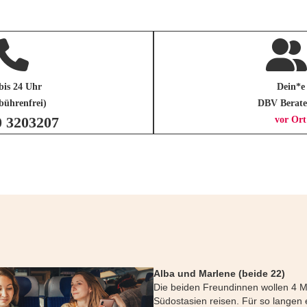
bis 24 Uhr
Dein*e
bührenfrei)
DBV Berate
0 3203207
vor Ort
Alba und Marlene (beide 22)
Die beiden Freundinnen wollen 4 
Südostasien reisen. Für so langen e