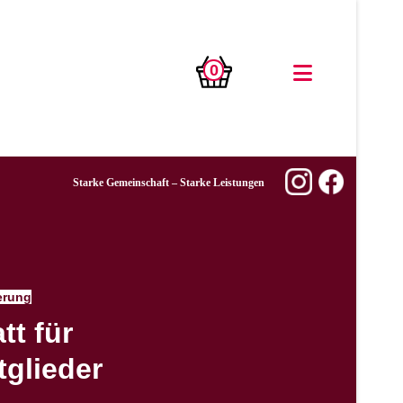
0
Starke Gemeinschaft – Starke Leistungen
erung
tt für
tglieder