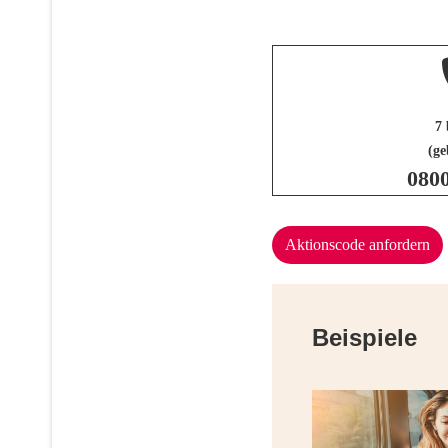
7 
(ge
080
Aktionscode anfordern
Beispiele