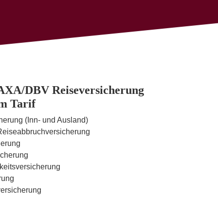
r AXA/DBV Reiseversicherung
m Tarif
erung (Inn- und Ausland)
d Reiseabbruchversicherung
herung
sicherung
eitsversicherung
rung
versicherung