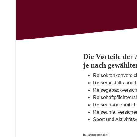
Die Vorteile de
je nach gewählte
Reisekrankenversich
Reiserücktritts-un
Reisegepäckversic
Reisehaftpflichtver
Reiseunannehmlichk
Reiseunfallversiche
Sport-und Aktivitäts
In Partnerschaft mit: