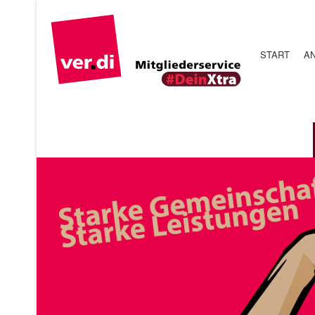
START
A